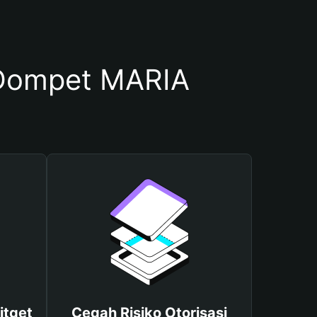
Dompet MARIA
itget
Cegah Risiko Otorisasi