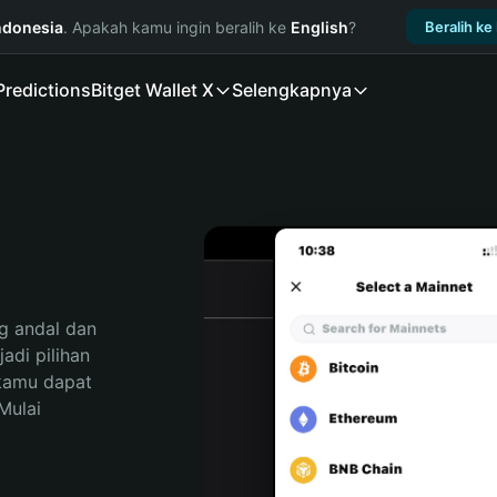
ndonesia
. Apakah kamu ingin beralih ke
English
?
Beralih ke
Predictions
Bitget Wallet X
Selengkapnya
 andal dan 
di pilihan 
kamu dapat 
ulai 