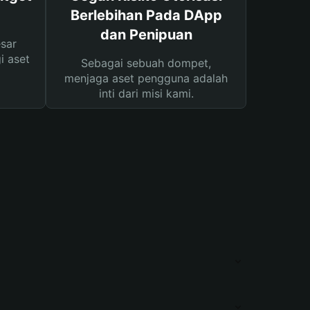
Berlebihan Pada DApp
dan Penipuan
sar
i aset
Sebagai sebuah dompet,
menjaga aset pengguna adalah
inti dari misi kami.