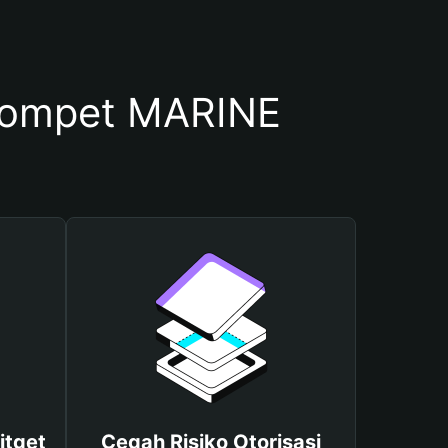
Dompet MARINE
itget
Cegah Risiko Otorisasi