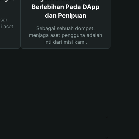
Berlebihan Pada DApp
dan Penipuan
sar
i aset
Sebagai sebuah dompet,
menjaga aset pengguna adalah
inti dari misi kami.