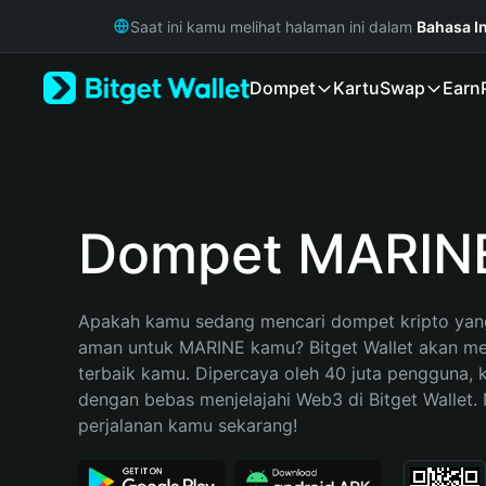
English
Saat ini kamu melihat halaman ini dalam
Bahasa I
日本語
Tiếng Việt
Dompet
Kartu
Swap
Earn
Русский
Español (Latinoamérica)
Türkçe
Italiano
Français
Deutsch
Dompet MARIN
简体中文
繁體中文
Português (Portugal)
Apakah kamu sedang mencari dompet kripto yang
Bahasa Indonesia
aman untuk MARINE kamu? Bitget Wallet akan menj
ภาษาไทย
terbaik kamu. Dipercaya oleh 40 juta pengguna, 
हिन्दी
dengan bebas menjelajahi Web3 di Bitget Wallet. M
বাংলা
perjalanan kamu sekarang!
Español
Português (Brasil)
Español (Argentina)