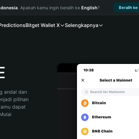
ndonesia
. Apakah kamu ingin beralih ke
English
?
Beralih ke
Predictions
Bitget Wallet X
Selengkapnya
E
 andal dan 
adi pilihan 
kamu dapat 
ulai 