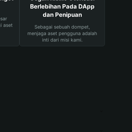
Berlebihan Pada DApp
dan Penipuan
sar
i aset
Sebagai sebuah dompet,
menjaga aset pengguna adalah
inti dari misi kami.