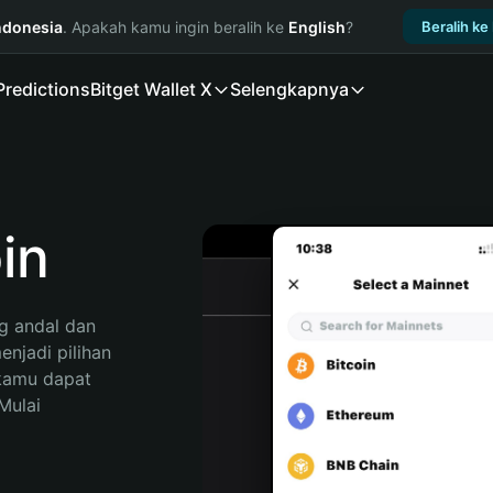
ndonesia
. Apakah kamu ingin beralih ke
English
?
Beralih ke
Predictions
Bitget Wallet X
Selengkapnya
in
 andal dan 
jadi pilihan 
kamu dapat 
ulai 