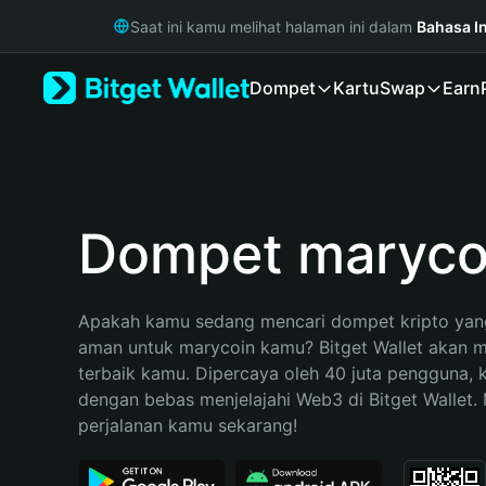
English
Saat ini kamu melihat halaman ini dalam
Bahasa I
日本語
Tiếng Việt
Dompet
Kartu
Swap
Earn
Русский
Español (Latinoamérica)
Türkçe
Italiano
Français
Deutsch
Dompet maryco
简体中文
繁體中文
Português (Portugal)
Apakah kamu sedang mencari dompet kripto yang
Bahasa Indonesia
aman untuk marycoin kamu? Bitget Wallet akan men
ภาษาไทย
terbaik kamu. Dipercaya oleh 40 juta pengguna, 
हिन्दी
dengan bebas menjelajahi Web3 di Bitget Wallet. M
বাংলা
perjalanan kamu sekarang!
Español
Português (Brasil)
Español (Argentina)