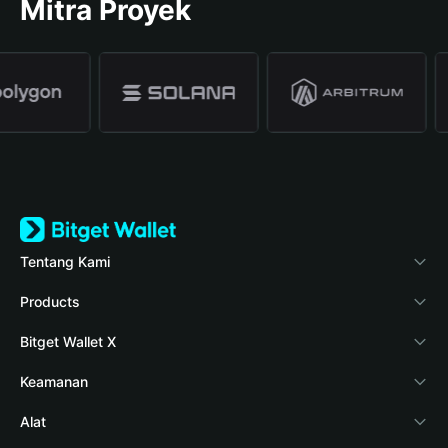
Mitra Proyek
Tentang Kami
Bitget Wallet
Products
Blog
Crypto Card
Bitget Wallet X
Verifikasi keaslian
Stablecoin Earn
Pengembang
Keamanan
Berita kripto
Payfi Crypto
Hubungkan dompet
Dana perlindungan
Alat