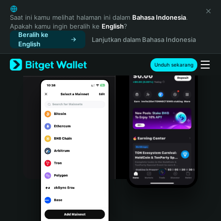
English
日本語
Saat ini kamu melihat halaman ini dalam
Bahasa Indonesia
.
Apakah kamu ingin beralih ke
English
?
Tiếng Việt
Beralih ke
Lanjutkan dalam Bahasa Indonesia
Русский
English
Español (Latinoamérica)
Türkçe
Unduh sekarang
Italiano
Français
Deutsch
简体中文
繁體中文
Português (Portugal)
Bahasa Indonesia
ภาษาไทย
हिन्दी
বাংলা
Español
Português (Brasil)
Español (Argentina)