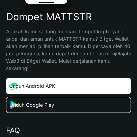
Dompet MATTSTR
Apakah kamu sedang mencari dompet kripto yang 
andal dan aman untuk MATTSTR kamu? Bitget Wallet 
akan menjadi pilihan terbaik kamu. Dipercaya oleh 40 
juta pengguna, kamu dapat dengan bebas menjelajahi 
Web3 di Bitget Wallet. Mulai perjalanan kamu 
sekarang!
Unduh Android APK
Unduh Google Play
FAQ