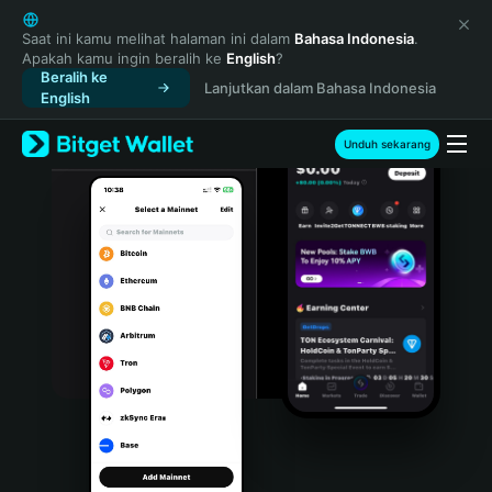
English
日本語
Saat ini kamu melihat halaman ini dalam
Bahasa Indonesia
.
Apakah kamu ingin beralih ke
English
?
Tiếng Việt
Beralih ke
Lanjutkan dalam Bahasa Indonesia
Русский
English
Español (Latinoamérica)
Türkçe
Unduh sekarang
Italiano
Français
Deutsch
简体中文
繁體中文
Português (Portugal)
Bahasa Indonesia
ภาษาไทย
हिन्दी
বাংলা
Español
Português (Brasil)
Español (Argentina)