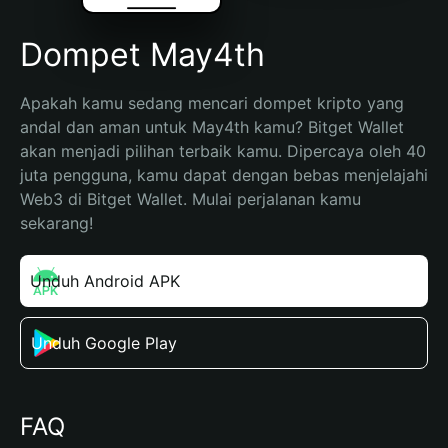
Dompet May4th
Apakah kamu sedang mencari dompet kripto yang 
andal dan aman untuk May4th kamu? Bitget Wallet 
akan menjadi pilihan terbaik kamu. Dipercaya oleh 40 
juta pengguna, kamu dapat dengan bebas menjelajahi 
Web3 di Bitget Wallet. Mulai perjalanan kamu 
sekarang!
Unduh Android APK
Unduh Google Play
FAQ