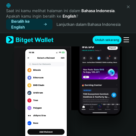
English
日本語
Saat ini kamu melihat halaman ini dalam
Bahasa Indonesia
.
Apakah kamu ingin beralih ke
English
?
Tiếng Việt
Beralih ke
Lanjutkan dalam Bahasa Indonesia
Русский
English
Español (Latinoamérica)
Türkçe
Unduh sekarang
Italiano
Français
Deutsch
简体中文
繁體中文
Português (Portugal)
Bahasa Indonesia
ภาษาไทย
हिन्दी
বাংলা
Español
Português (Brasil)
Español (Argentina)