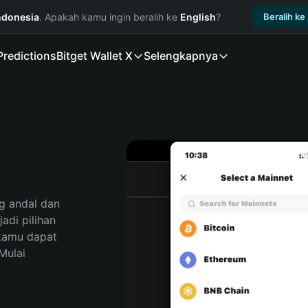
ndonesia
. Apakah kamu ingin beralih ke
English
?
Beralih ke
Predictions
Bitget Wallet X
Selengkapnya
 andal dan 
di pilihan 
kamu dapat 
ulai 