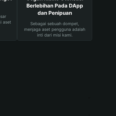
Berlebihan Pada DApp
dan Penipuan
sar
i aset
Sebagai sebuah dompet,
menjaga aset pengguna adalah
inti dari misi kami.