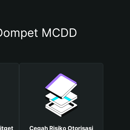
 Dompet MCDD
itget
Cegah Risiko Otorisasi