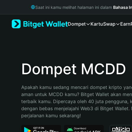
English
Saat ini kamu melihat halaman ini dalam
Bahasa I
日本語
Tiếng Việt
Dompet
Kartu
Swap
Earn
Русский
Español (Latinoamérica)
Türkçe
Italiano
Français
Deutsch
Dompet MCDD
简体中文
繁體中文
Português (Portugal)
Apakah kamu sedang mencari dompet kripto yang
Bahasa Indonesia
aman untuk MCDD kamu? Bitget Wallet akan menja
ภาษาไทย
terbaik kamu. Dipercaya oleh 40 juta pengguna, 
हिन्दी
dengan bebas menjelajahi Web3 di Bitget Wallet. M
বাংলা
perjalanan kamu sekarang!
Español
Português (Brasil)
Español (Argentina)