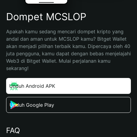
Dompet MCSLOP
Apakah kamu sedang mencari dompet kripto yang 
andal dan aman untuk MCSLOP kamu? Bitget Wallet 
akan menjadi pilihan terbaik kamu. Dipercaya oleh 40 
juta pengguna, kamu dapat dengan bebas menjelajahi 
Web3 di Bitget Wallet. Mulai perjalanan kamu 
sekarang!
Unduh Android APK
Unduh Google Play
FAQ