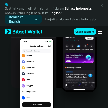
English
日本語
Saat ini kamu melihat halaman ini dalam
Bahasa Indonesia
.
Apakah kamu ingin beralih ke
English
?
Tiếng Việt
Beralih ke
Lanjutkan dalam Bahasa Indonesia
Русский
English
Español (Latinoamérica)
Türkçe
Unduh sekarang
Italiano
Français
Deutsch
简体中文
繁體中文
Português (Portugal)
Bahasa Indonesia
ภาษาไทย
हिन्दी
বাংলা
Español
Português (Brasil)
Español (Argentina)