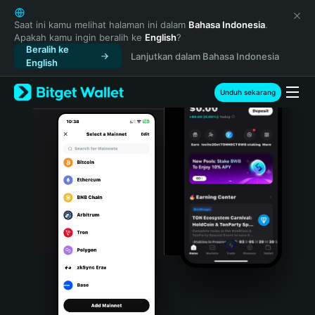
English
日本語
Saat ini kamu melihat halaman ini dalam
Bahasa Indonesia
.
Apakah kamu ingin beralih ke
English
?
Tiếng Việt
Beralih ke
Lanjutkan dalam Bahasa Indonesia
Русский
English
Español (Latinoamérica)
Türkçe
Unduh sekarang
Italiano
Français
Deutsch
简体中文
繁體中文
Português (Portugal)
Bahasa Indonesia
ภาษาไทย
हिन्दी
বাংলা
Español
Português (Brasil)
Español (Argentina)