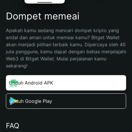
Dompet memeai
Apakah kamu sedang mencari dompet kripto yang 
andal dan aman untuk memeai kamu? Bitget Wallet 
akan menjadi pilihan terbaik kamu. Dipercaya oleh 40 
juta pengguna, kamu dapat dengan bebas menjelajahi 
Web3 di Bitget Wallet. Mulai perjalanan kamu 
sekarang!
Unduh Android APK
Unduh Google Play
FAQ