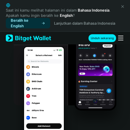
English
日本語
Saat ini kamu melihat halaman ini dalam
Bahasa Indonesia
.
Apakah kamu ingin beralih ke
English
?
Tiếng Việt
Beralih ke
Lanjutkan dalam Bahasa Indonesia
Русский
English
Español (Latinoamérica)
Türkçe
Unduh sekarang
Italiano
Français
Deutsch
简体中文
繁體中文
Português (Portugal)
Bahasa Indonesia
ภาษาไทย
हिन्दी
বাংলা
Español
Português (Brasil)
Español (Argentina)