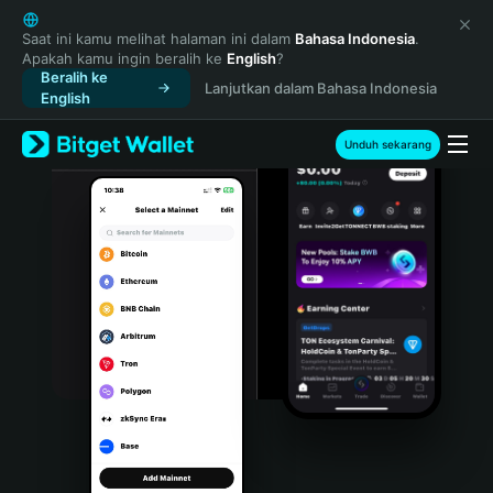
English
日本語
Saat ini kamu melihat halaman ini dalam
Bahasa Indonesia
.
Apakah kamu ingin beralih ke
English
?
Tiếng Việt
Beralih ke
Lanjutkan dalam Bahasa Indonesia
Русский
English
Español (Latinoamérica)
Türkçe
Unduh sekarang
Italiano
Français
Deutsch
简体中文
繁體中文
Português (Portugal)
Bahasa Indonesia
ภาษาไทย
हिन्दी
বাংলা
Español
Português (Brasil)
Español (Argentina)