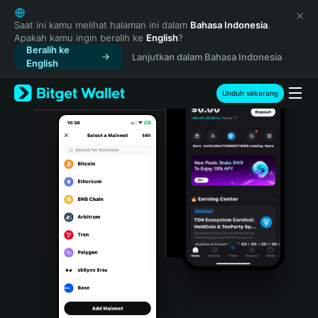
English
日本語
Saat ini kamu melihat halaman ini dalam
Bahasa Indonesia
.
Apakah kamu ingin beralih ke
English
?
Tiếng Việt
Beralih ke
Lanjutkan dalam Bahasa Indonesia
Русский
English
Español (Latinoamérica)
Türkçe
Unduh sekarang
Italiano
Français
Deutsch
简体中文
繁體中文
Português (Portugal)
Bahasa Indonesia
ภาษาไทย
हिन्दी
বাংলা
Español
Português (Brasil)
Español (Argentina)