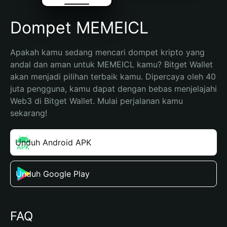
Dompet MEMEICL
Apakah kamu sedang mencari dompet kripto yang 
andal dan aman untuk MEMEICL kamu? Bitget Wallet 
akan menjadi pilihan terbaik kamu. Dipercaya oleh 40 
juta pengguna, kamu dapat dengan bebas menjelajahi 
Web3 di Bitget Wallet. Mulai perjalanan kamu 
sekarang!
Unduh Android APK
Unduh Google Play
FAQ