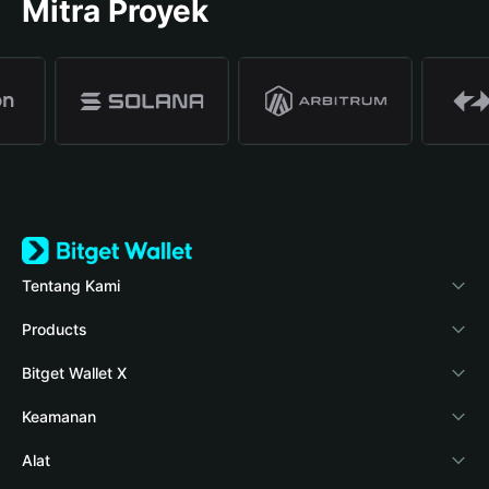
Mitra Proyek
Tentang Kami
Bitget Wallet
Products
Blog
Crypto Card
Bitget Wallet X
Verifikasi keaslian
Stablecoin Earn
Pengembang
Keamanan
Berita kripto
Payfi Crypto
Hubungkan dompet
Dana perlindungan
Alat