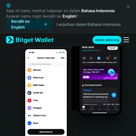
English
日本語
Saat ini kamu melihat halaman ini dalam
Bahasa Indonesia
.
Apakah kamu ingin beralih ke
English
?
Tiếng Việt
Beralih ke
Lanjutkan dalam Bahasa Indonesia
Русский
English
Español (Latinoamérica)
Türkçe
Unduh sekarang
Italiano
Français
Deutsch
简体中文
繁體中文
Português (Portugal)
Bahasa Indonesia
ภาษาไทย
हिन्दी
বাংলা
Español
Português (Brasil)
Español (Argentina)