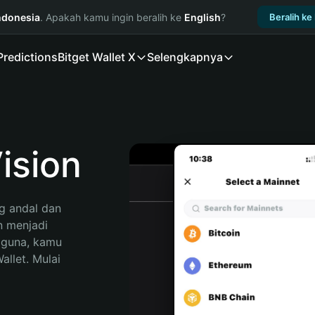
ndonesia
. Apakah kamu ingin beralih ke
English
?
Beralih ke
Predictions
Bitget Wallet X
Selengkapnya
ision
 andal dan 
 menjadi 
gguna, kamu 
llet. Mulai 