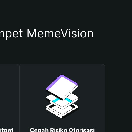
mpet MemeVision
itget
Cegah Risiko Otorisasi