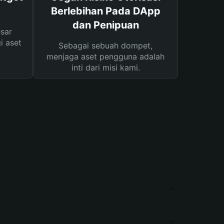
Berlebihan Pada DApp
dan Penipuan
sar
i aset
Sebagai sebuah dompet,
menjaga aset pengguna adalah
inti dari misi kami.