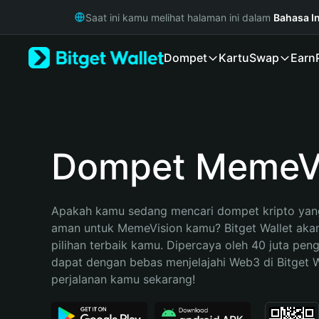
English
Saat ini kamu melihat halaman ini dalam
Bahasa I
日本語
Tiếng Việt
Dompet
Kartu
Swap
Earn
Русский
Español (Latinoamérica)
Türkçe
Italiano
Français
Deutsch
Dompet MemeV
简体中文
繁體中文
Português (Portugal)
Apakah kamu sedang mencari dompet kripto yang
Bahasa Indonesia
aman untuk MemeVision kamu? Bitget Wallet akan
ภาษาไทย
pilihan terbaik kamu. Dipercaya oleh 40 juta pen
हिन्दी
dapat dengan bebas menjelajahi Web3 di Bitget Wa
বাংলা
perjalanan kamu sekarang!
Español
Português (Brasil)
Español (Argentina)