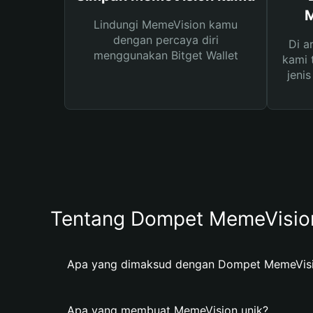
M
Lindungi MemeVision kamu
dengan percaya diri
Di a
menggunakan Bitget Wallet
kami 
jeni
Tentang Dompet MemeVisio
Apa yang dimaksud dengan Dompet MemeVis
Apa yang membuat MemeVision unik?