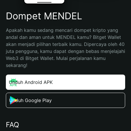
Dompet MENDEL
Apakah kamu sedang mencari dompet kripto yang 
andal dan aman untuk MENDEL kamu? Bitget Wallet 
akan menjadi pilihan terbaik kamu. Dipercaya oleh 40 
juta pengguna, kamu dapat dengan bebas menjelajahi 
Web3 di Bitget Wallet. Mulai perjalanan kamu 
sekarang!
Unduh Android APK
Unduh Google Play
FAQ