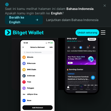
English
日本語
Saat ini kamu melihat halaman ini dalam
Bahasa Indonesia
.
Apakah kamu ingin beralih ke
English
?
Tiếng Việt
Beralih ke
Lanjutkan dalam Bahasa Indonesia
Русский
English
Español (Latinoamérica)
Türkçe
Unduh sekarang
Italiano
Français
Deutsch
简体中文
繁體中文
Português (Portugal)
Bahasa Indonesia
ภาษาไทย
हिन्दी
বাংলা
Español
Português (Brasil)
Español (Argentina)