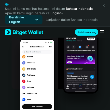
English
日本語
Saat ini kamu melihat halaman ini dalam
Bahasa Indonesia
.
Apakah kamu ingin beralih ke
English
?
Tiếng Việt
Beralih ke
Lanjutkan dalam Bahasa Indonesia
Русский
English
Español (Latinoamérica)
Türkçe
Unduh sekarang
Italiano
Français
Deutsch
简体中文
繁體中文
Português (Portugal)
Bahasa Indonesia
ภาษาไทย
हिन्दी
বাংলা
Español
Português (Brasil)
Español (Argentina)