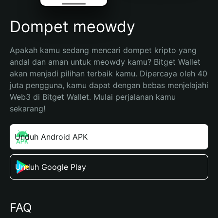
Dompet meowdy
Apakah kamu sedang mencari dompet kripto yang 
andal dan aman untuk meowdy kamu? Bitget Wallet 
akan menjadi pilihan terbaik kamu. Dipercaya oleh 40 
juta pengguna, kamu dapat dengan bebas menjelajahi 
Web3 di Bitget Wallet. Mulai perjalanan kamu 
sekarang!
Unduh Android APK
Unduh Google Play
FAQ