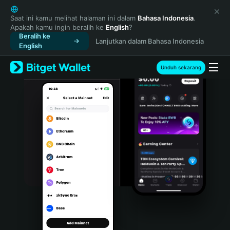
English
日本語
Saat ini kamu melihat halaman ini dalam
Bahasa Indonesia
.
Apakah kamu ingin beralih ke
English
?
Tiếng Việt
Beralih ke
Lanjutkan dalam Bahasa Indonesia
Русский
English
Español (Latinoamérica)
Türkçe
Unduh sekarang
Italiano
Français
Deutsch
简体中文
繁體中文
Português (Portugal)
Bahasa Indonesia
ภาษาไทย
हिन्दी
বাংলা
Español
Português (Brasil)
Español (Argentina)