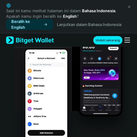
English
日本語
Saat ini kamu melihat halaman ini dalam
Bahasa Indonesia
.
Apakah kamu ingin beralih ke
English
?
Tiếng Việt
Beralih ke
Lanjutkan dalam Bahasa Indonesia
Русский
English
Español (Latinoamérica)
Türkçe
Unduh sekarang
Italiano
Français
Deutsch
简体中文
繁體中文
Português (Portugal)
Bahasa Indonesia
ภาษาไทย
हिन्दी
বাংলা
Español
Português (Brasil)
Español (Argentina)