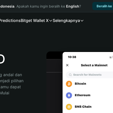
ndonesia
. Apakah kamu ingin beralih ke
English
?
Beralih ke
Predictions
Bitget Wallet X
Selengkapnya
D
 andal dan 
adi pilihan 
kamu dapat 
ulai 