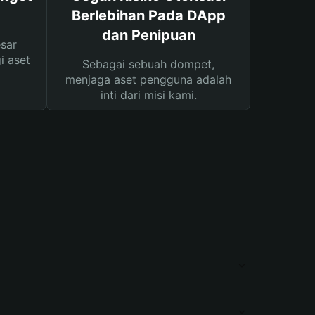
Berlebihan Pada DApp
dan Penipuan
sar
i aset
Sebagai sebuah dompet,
menjaga aset pengguna adalah
inti dari misi kami.