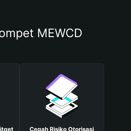
Dompet MEWCD
itget
Cegah Risiko Otorisasi