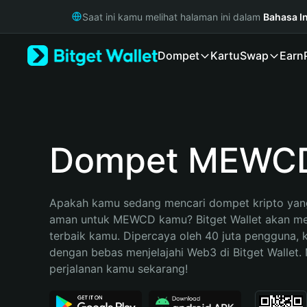
English
Saat ini kamu melihat halaman ini dalam
Bahasa I
日本語
Tiếng Việt
Dompet
Kartu
Swap
Earn
Русский
Español (Latinoamérica)
Türkçe
Italiano
Français
Deutsch
Dompet MEWC
简体中文
繁體中文
Português (Portugal)
Apakah kamu sedang mencari dompet kripto yang
Bahasa Indonesia
aman untuk MEWCD kamu? Bitget Wallet akan menj
ภาษาไทย
terbaik kamu. Dipercaya oleh 40 juta pengguna, 
हिन्दी
dengan bebas menjelajahi Web3 di Bitget Wallet. M
বাংলা
perjalanan kamu sekarang!
Español
Português (Brasil)
Español (Argentina)