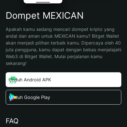
Dompet MEXICAN
Apakah kamu sedang mencari dompet kripto yang 
andal dan aman untuk MEXICAN kamu? Bitget Wallet 
akan menjadi pilihan terbaik kamu. Dipercaya oleh 40 
juta pengguna, kamu dapat dengan bebas menjelajahi 
Web3 di Bitget Wallet. Mulai perjalanan kamu 
sekarang!
Unduh Android APK
Unduh Google Play
FAQ