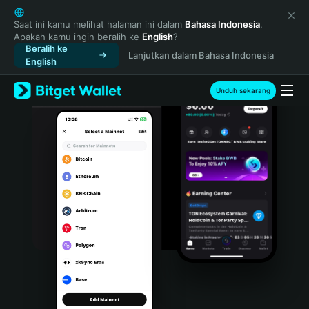
English
日本語
Saat ini kamu melihat halaman ini dalam
Bahasa Indonesia
.
Apakah kamu ingin beralih ke
English
?
Tiếng Việt
Beralih ke
Lanjutkan dalam Bahasa Indonesia
Русский
English
Español (Latinoamérica)
Türkçe
Unduh sekarang
Italiano
Français
Deutsch
简体中文
繁體中文
Português (Portugal)
Bahasa Indonesia
ภาษาไทย
हिन्दी
বাংলা
Español
Português (Brasil)
Español (Argentina)