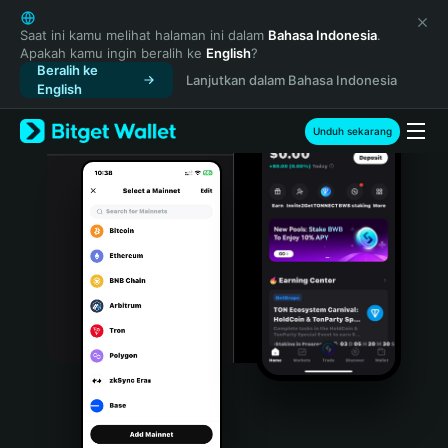
English
日本語
Saat ini kamu melihat halaman ini dalam
Bahasa Indonesia
.
Apakah kamu ingin beralih ke
English
?
Tiếng Việt
Beralih ke
Lanjutkan dalam Bahasa Indonesia
Русский
English
Español (Latinoamérica)
Türkçe
Unduh sekarang
Italiano
Français
Deutsch
简体中文
繁體中文
Português (Portugal)
Bahasa Indonesia
ภาษาไทย
हिन्दी
বাংলা
Español
Português (Brasil)
Español (Argentina)