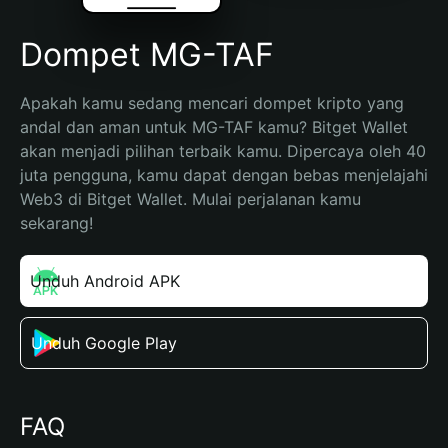
Dompet MG-TAF
Apakah kamu sedang mencari dompet kripto yang 
andal dan aman untuk MG-TAF kamu? Bitget Wallet 
akan menjadi pilihan terbaik kamu. Dipercaya oleh 40 
juta pengguna, kamu dapat dengan bebas menjelajahi 
Web3 di Bitget Wallet. Mulai perjalanan kamu 
sekarang!
Unduh Android APK
Unduh Google Play
FAQ