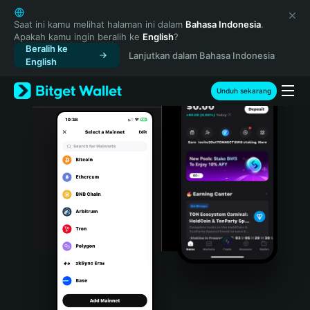
English
日本語
Saat ini kamu melihat halaman ini dalam
Bahasa Indonesia
.
Apakah kamu ingin beralih ke
English
?
Tiếng Việt
Beralih ke
Lanjutkan dalam Bahasa Indonesia
Русский
English
Español (Latinoamérica)
Türkçe
Unduh sekarang
Italiano
Français
Deutsch
简体中文
繁體中文
Português (Portugal)
Bahasa Indonesia
ภาษาไทย
हिन्दी
বাংলা
Español
Português (Brasil)
Español (Argentina)