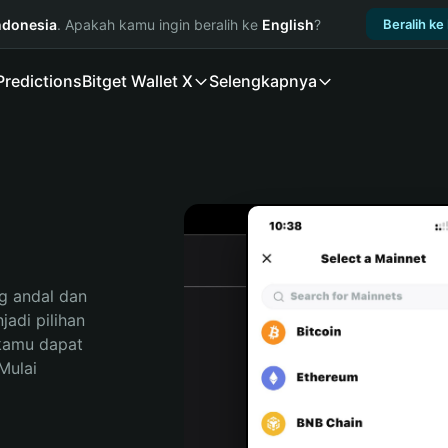
ndonesia
. Apakah kamu ingin beralih ke
English
?
Beralih ke
Predictions
Bitget Wallet X
Selengkapnya
 andal dan 
di pilihan 
kamu dapat 
ulai 