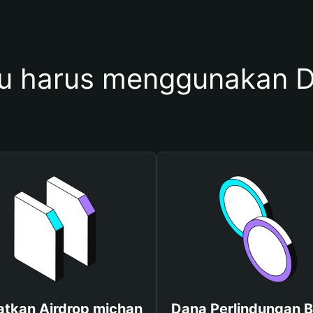
 harus menggunakan 
tkan Airdrop michan
Dana Perlindungan B