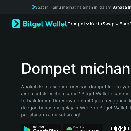
English
Saat ini kamu melihat halaman ini dalam
Bahasa I
日本語
Tiếng Việt
Dompet
Kartu
Swap
Earn
Русский
Español (Latinoamérica)
Türkçe
Italiano
Français
Deutsch
Dompet michan
简体中文
繁體中文
Português (Portugal)
Apakah kamu sedang mencari dompet kripto yang
Bahasa Indonesia
aman untuk michan kamu? Bitget Wallet akan menja
ภาษาไทย
terbaik kamu. Dipercaya oleh 40 juta pengguna, 
हिन्दी
dengan bebas menjelajahi Web3 di Bitget Wallet. M
বাংলা
perjalanan kamu sekarang!
Español
Português (Brasil)
Español (Argentina)