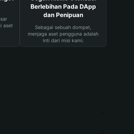
Berlebihan Pada DApp
dan Penipuan
sar
i aset
Sebagai sebuah dompet,
menjaga aset pengguna adalah
inti dari misi kami.