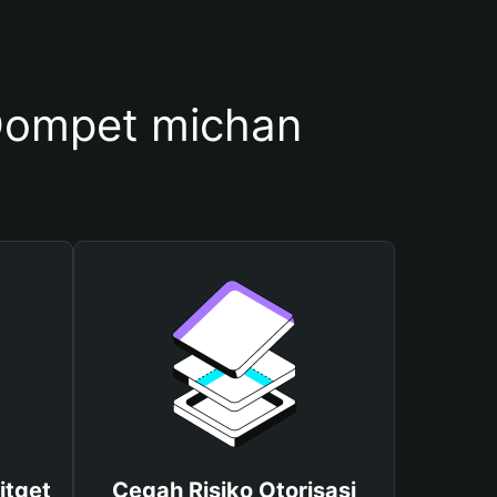
Dompet michan
itget
Cegah Risiko Otorisasi