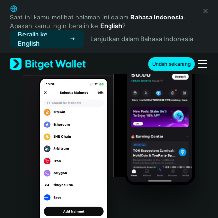
English
日本語
Saat ini kamu melihat halaman ini dalam
Bahasa Indonesia
.
Apakah kamu ingin beralih ke
English
?
Tiếng Việt
Beralih ke
Lanjutkan dalam Bahasa Indonesia
Русский
English
Español (Latinoamérica)
Türkçe
Unduh sekarang
Italiano
Français
Deutsch
简体中文
繁體中文
Português (Portugal)
Bahasa Indonesia
ภาษาไทย
हिन्दी
বাংলা
Español
Português (Brasil)
Español (Argentina)