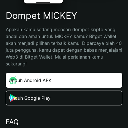
Dompet MICKEY
Apakah kamu sedang mencari dompet kripto yang 
andal dan aman untuk MICKEY kamu? Bitget Wallet 
akan menjadi pilihan terbaik kamu. Dipercaya oleh 40 
juta pengguna, kamu dapat dengan bebas menjelajahi 
Web3 di Bitget Wallet. Mulai perjalanan kamu 
sekarang!
Unduh Android APK
Unduh Google Play
FAQ