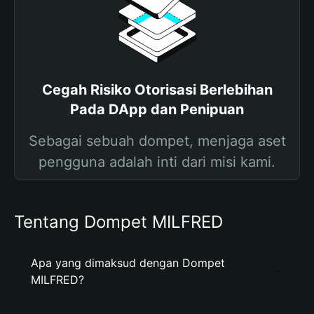
Cegah Risiko Otorisasi Berlebihan
Pada DApp dan Penipuan
Sebagai sebuah dompet, menjaga aset
pengguna adalah inti dari misi kami.
Tentang Dompet MILFRED
Apa yang dimaksud dengan Dompet
MILFRED?