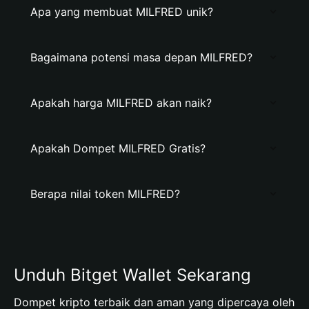
Apa yang membuat MILFRED unik?
Bagaimana potensi masa depan MILFRED?
Apakah harga MILFRED akan naik?
Apakah Dompet MILFRED Gratis?
Berapa nilai token MILFRED?
Unduh Bitget Wallet Sekarang
Dompet kripto terbaik dan aman yang dipercaya oleh