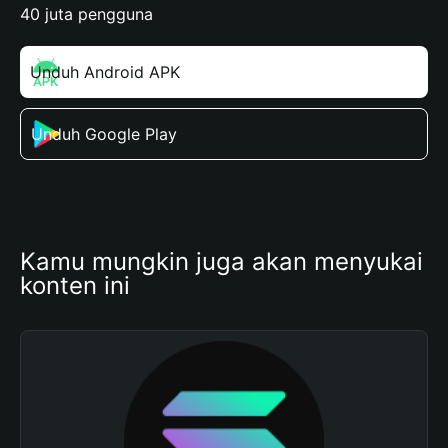
40 juta pengguna
Unduh Android APK
Unduh Google Play
Kamu mungkin juga akan menyukai 
konten ini