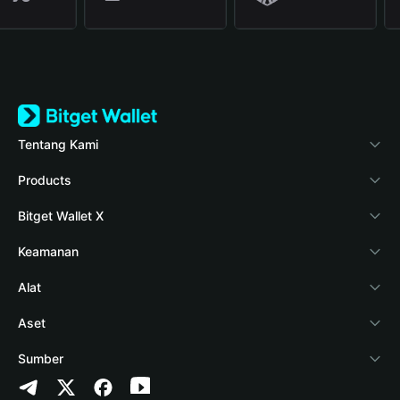
Tentang Kami
Bitget Wallet
Products
Blog
Crypto Card
Bitget Wallet X
Verifikasi keaslian
Stablecoin Earn
Pengembang
Keamanan
Berita kripto
Payfi Crypto
Hubungkan dompet
Dana perlindungan
Alat
Pusat Bantuan
Crypto Swap API
Bitget Wallet Pay
Teknologi keamanan
Beli kripto
Aset
Hubungi Kami
Altcoin Season Index
Listing proyek
Deteksi otorisasi
Arbitrum
Sumber
Sumber merek
Prediction Markets
Deteksi kontrak
Avalanche
Kebijakan Privasi