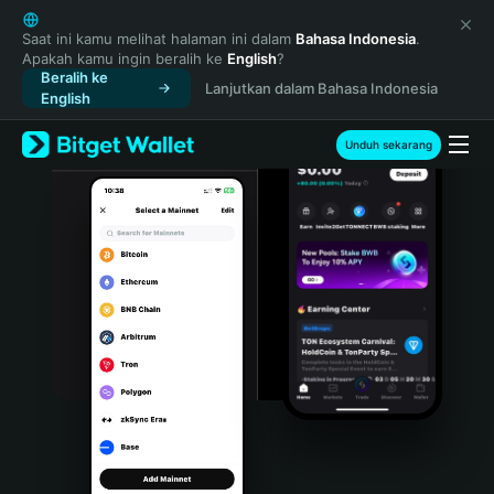
English
日本語
Saat ini kamu melihat halaman ini dalam
Bahasa Indonesia
.
Apakah kamu ingin beralih ke
English
?
Tiếng Việt
Beralih ke
Lanjutkan dalam Bahasa Indonesia
Русский
English
Español (Latinoamérica)
Türkçe
Unduh sekarang
Italiano
Français
Deutsch
简体中文
繁體中文
Português (Portugal)
Bahasa Indonesia
ภาษาไทย
हिन्दी
বাংলা
Español
Português (Brasil)
Español (Argentina)