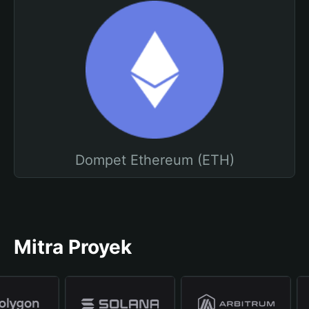
Dompet Ethereum (ETH)
Mitra Proyek