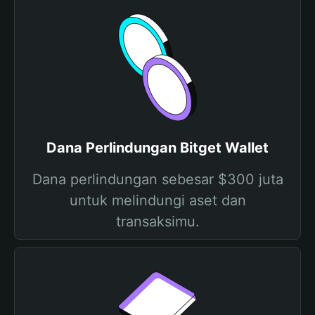
Dana Perlindungan Bitget Wallet
Dana perlindungan sebesar $300 juta
untuk melindungi aset dan
transaksimu.