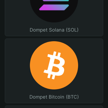
Dompet Solana (SOL)
Dompet Bitcoin (BTC)