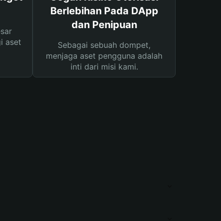
Berlebihan Pada DApp
dan Penipuan
sar
i aset
Sebagai sebuah dompet,
menjaga aset pengguna adalah
inti dari misi kami.