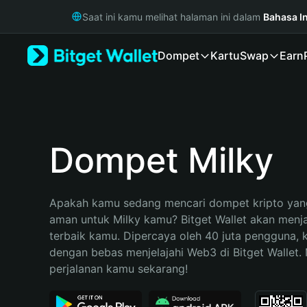
English
Saat ini kamu melihat halaman ini dalam
Bahasa I
日本語
Tiếng Việt
Dompet
Kartu
Swap
Earn
Русский
Español (Latinoamérica)
Türkçe
Italiano
Français
Deutsch
Dompet Milky
简体中文
繁體中文
Português (Portugal)
Apakah kamu sedang mencari dompet kripto yang
Bahasa Indonesia
aman untuk Milky kamu? Bitget Wallet akan menjad
ภาษาไทย
terbaik kamu. Dipercaya oleh 40 juta pengguna, 
हिन्दी
dengan bebas menjelajahi Web3 di Bitget Wallet. M
বাংলা
perjalanan kamu sekarang!
Español
Português (Brasil)
Español (Argentina)