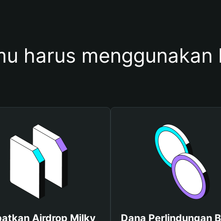
u harus menggunakan 
atkan Airdrop Milky
Dana Perlindungan B