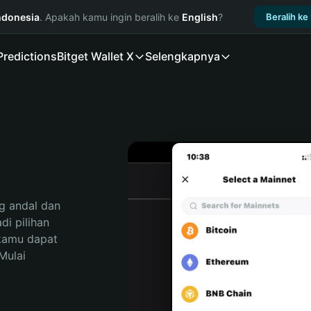
ndonesia
. Apakah kamu ingin beralih ke
English
?
Beralih ke
Predictions
Bitget Wallet X
Selengkapnya
 andal dan 
i pilihan 
kamu dapat 
ulai 