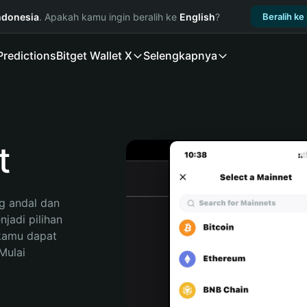
ndonesia
. Apakah kamu ingin beralih ke
English
?
Beralih ke
Predictions
Bitget Wallet X
Selengkapnya
t
 andal dan 
adi pilihan 
kamu dapat 
ulai 