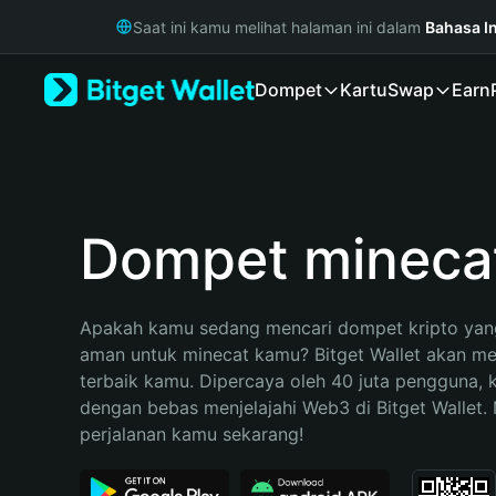
English
Saat ini kamu melihat halaman ini dalam
Bahasa I
日本語
Tiếng Việt
Dompet
Kartu
Swap
Earn
Русский
Español (Latinoamérica)
Türkçe
Italiano
Français
Deutsch
Dompet mineca
简体中文
繁體中文
Português (Portugal)
Apakah kamu sedang mencari dompet kripto yang
Bahasa Indonesia
aman untuk minecat kamu? Bitget Wallet akan menj
ภาษาไทย
terbaik kamu. Dipercaya oleh 40 juta pengguna, 
हिन्दी
dengan bebas menjelajahi Web3 di Bitget Wallet. M
বাংলা
perjalanan kamu sekarang!
Español
Português (Brasil)
Español (Argentina)