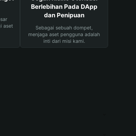
Berlebihan Pada DApp
dan Penipuan
sar
i aset
Sebagai sebuah dompet,
menjaga aset pengguna adalah
inti dari misi kami.