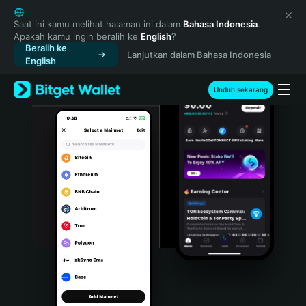
English
日本語
Saat ini kamu melihat halaman ini dalam
Bahasa Indonesia
.
Apakah kamu ingin beralih ke
English
?
Tiếng Việt
Beralih ke
Lanjutkan dalam Bahasa Indonesia
Русский
English
Español (Latinoamérica)
Türkçe
Unduh sekarang
Italiano
Français
Deutsch
简体中文
繁體中文
Português (Portugal)
Bahasa Indonesia
ภาษาไทย
हिन्दी
বাংলা
Español
Português (Brasil)
Español (Argentina)