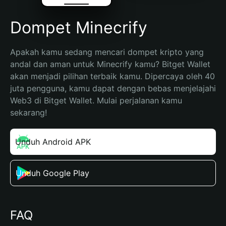
Dompet Minecrify
Apakah kamu sedang mencari dompet kripto yang 
andal dan aman untuk Minecrify kamu? Bitget Wallet 
akan menjadi pilihan terbaik kamu. Dipercaya oleh 40 
juta pengguna, kamu dapat dengan bebas menjelajahi 
Web3 di Bitget Wallet. Mulai perjalanan kamu 
sekarang!
Unduh Android APK
Unduh Google Play
FAQ