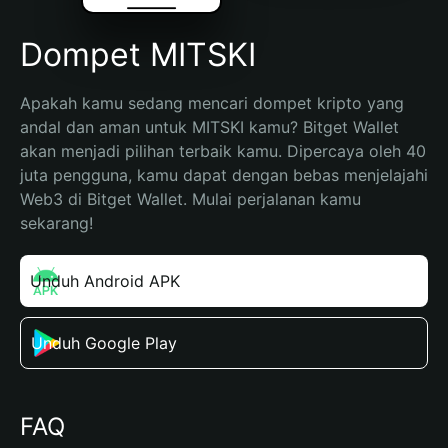
Dompet MITSKI
Apakah kamu sedang mencari dompet kripto yang 
andal dan aman untuk MITSKI kamu? Bitget Wallet 
akan menjadi pilihan terbaik kamu. Dipercaya oleh 40 
juta pengguna, kamu dapat dengan bebas menjelajahi 
Web3 di Bitget Wallet. Mulai perjalanan kamu 
sekarang!
Unduh Android APK
Unduh Google Play
FAQ