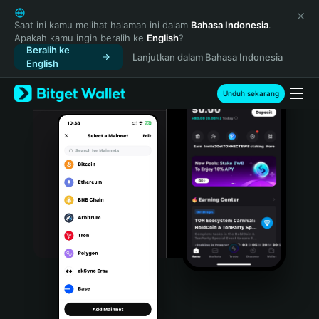
English
日本語
Saat ini kamu melihat halaman ini dalam
Bahasa Indonesia
.
Apakah kamu ingin beralih ke
English
?
Tiếng Việt
Beralih ke
Lanjutkan dalam Bahasa Indonesia
Русский
English
Español (Latinoamérica)
Türkçe
Unduh sekarang
Italiano
Français
Deutsch
简体中文
繁體中文
Português (Portugal)
Bahasa Indonesia
ภาษาไทย
हिन्दी
বাংলা
Español
Português (Brasil)
Español (Argentina)