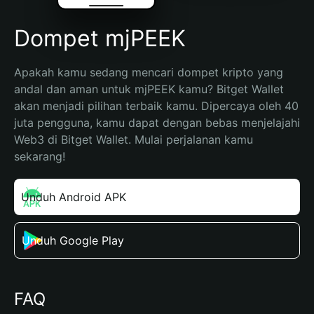
Dompet mjPEEK
Apakah kamu sedang mencari dompet kripto yang 
andal dan aman untuk mjPEEK kamu? Bitget Wallet 
akan menjadi pilihan terbaik kamu. Dipercaya oleh 40 
juta pengguna, kamu dapat dengan bebas menjelajahi 
Web3 di Bitget Wallet. Mulai perjalanan kamu 
sekarang!
Unduh Android APK
Unduh Google Play
FAQ