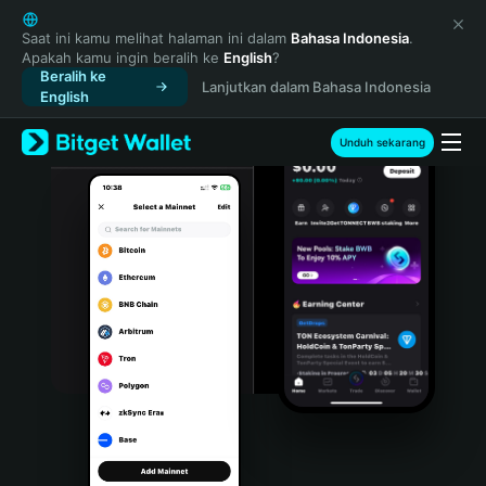
English
日本語
Saat ini kamu melihat halaman ini dalam
Bahasa Indonesia
.
Apakah kamu ingin beralih ke
English
?
Tiếng Việt
Beralih ke
Lanjutkan dalam Bahasa Indonesia
Русский
English
Español (Latinoamérica)
Türkçe
Unduh sekarang
Italiano
Français
Deutsch
简体中文
繁體中文
Português (Portugal)
Bahasa Indonesia
ภาษาไทย
हिन्दी
বাংলা
Español
Português (Brasil)
Español (Argentina)