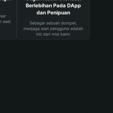
Berlebihan Pada DApp
dan Penipuan
sar
i aset
Sebagai sebuah dompet,
menjaga aset pengguna adalah
inti dari misi kami.