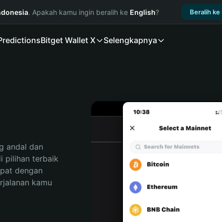
ndonesia
. Apakah kamu ingin beralih ke
English
?
Beralih ke
Predictions
Bitget Wallet X
Selengkapnya
 andal dan 
pilihan terbaik 
pat dengan 
rjalanan kamu 