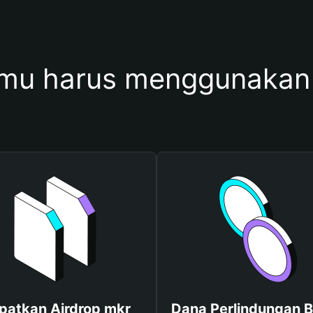
mu harus menggunakan
patkan Airdrop mkr
Dana Perlindungan B