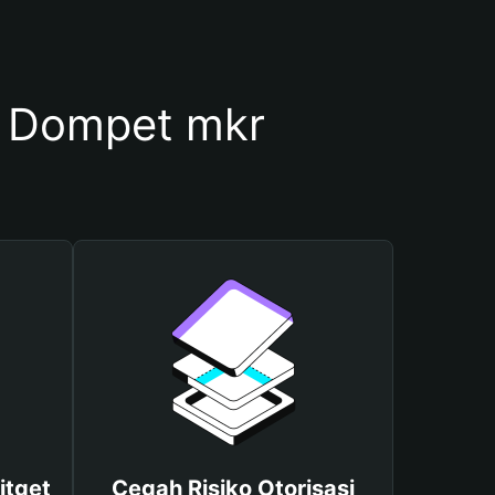
 Dompet mkr
itget
Cegah Risiko Otorisasi