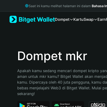
English
Saat ini kamu melihat halaman ini dalam
Bahasa I
日本語
Tiếng Việt
Dompet
Kartu
Swap
Earn
Русский
Español (Latinoamérica)
Türkçe
Italiano
Français
Deutsch
Dompet mkr
简体中文
繁體中文
Português (Portugal)
Apakah kamu sedang mencari dompet kripto yang
Bahasa Indonesia
aman untuk mkr kamu? Bitget Wallet akan menjadi 
ภาษาไทย
kamu. Dipercaya oleh 40 juta pengguna, kamu da
हिन्दी
bebas menjelajahi Web3 di Bitget Wallet. Mulai pe
বাংলা
sekarang!
Español
Português (Brasil)
Español (Argentina)