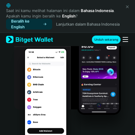
English
日本語
Saat ini kamu melihat halaman ini dalam
Bahasa Indonesia
.
Apakah kamu ingin beralih ke
English
?
Tiếng Việt
Beralih ke
Lanjutkan dalam Bahasa Indonesia
Русский
English
Español (Latinoamérica)
Türkçe
Unduh sekarang
Italiano
Français
Deutsch
简体中文
繁體中文
Português (Portugal)
Bahasa Indonesia
ภาษาไทย
हिन्दी
বাংলা
Español
Português (Brasil)
Español (Argentina)