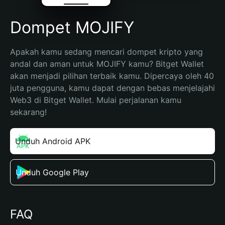
Dompet MOJIFY
Apakah kamu sedang mencari dompet kripto yang 
andal dan aman untuk MOJIFY kamu? Bitget Wallet 
akan menjadi pilihan terbaik kamu. Dipercaya oleh 40 
juta pengguna, kamu dapat dengan bebas menjelajahi 
Web3 di Bitget Wallet. Mulai perjalanan kamu 
sekarang!
Unduh Android APK
Unduh Google Play
FAQ