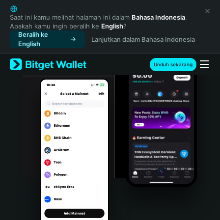
English
日本語
Saat ini kamu melihat halaman ini dalam
Bahasa Indonesia
.
Apakah kamu ingin beralih ke
English
?
Tiếng Việt
Beralih ke
Lanjutkan dalam Bahasa Indonesia
Русский
English
Español (Latinoamérica)
Türkçe
Unduh sekarang
Italiano
Français
Deutsch
简体中文
繁體中文
Português (Portugal)
Bahasa Indonesia
ภาษาไทย
हिन्दी
বাংলা
Español
Português (Brasil)
Español (Argentina)