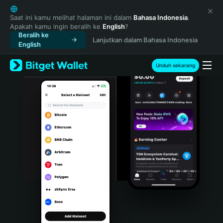
English
日本語
Saat ini kamu melihat halaman ini dalam
Bahasa Indonesia
.
Apakah kamu ingin beralih ke
English
?
Tiếng Việt
Beralih ke
Lanjutkan dalam Bahasa Indonesia
Русский
English
Español (Latinoamérica)
Türkçe
Unduh sekarang
Italiano
Français
Deutsch
简体中文
繁體中文
Português (Portugal)
Bahasa Indonesia
ภาษาไทย
हिन्दी
বাংলা
Español
Português (Brasil)
Español (Argentina)