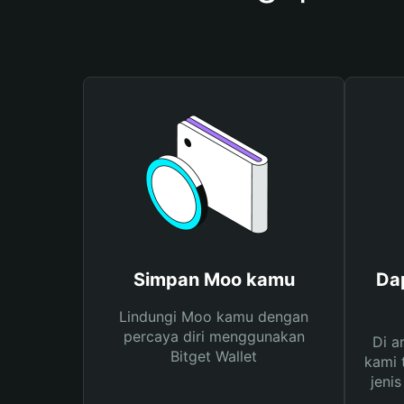
Simpan Moo kamu
Da
Lindungi Moo kamu dengan
percaya diri menggunakan
Di a
Bitget Wallet
kami 
jeni