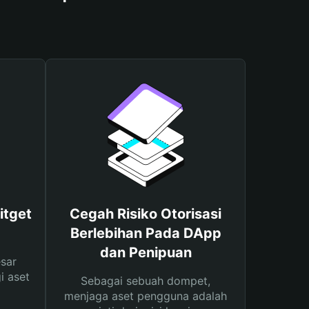
itget
Cegah Risiko Otorisasi
Berlebihan Pada DApp
dan Penipuan
sar
i aset
Sebagai sebuah dompet,
menjaga aset pengguna adalah