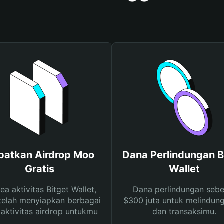
patkan Airdrop Moo
Dana Perlindungan B
Gratis
Wallet
rea aktivitas Bitget Wallet,
Dana perlindungan sebe
telah menyiapkan berbagai
$300 juta untuk melindung
s aktivitas airdrop untukmu
dan transaksimu.