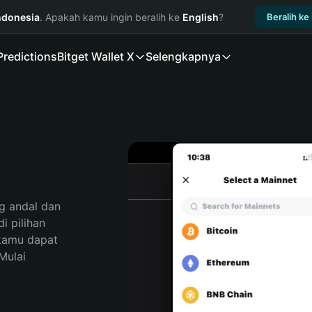
ndonesia
. Apakah kamu ingin beralih ke
English
?
Beralih ke
Predictions
Bitget Wallet X
Selengkapnya
 andal dan 
 pilihan 
kamu dapat 
ulai 