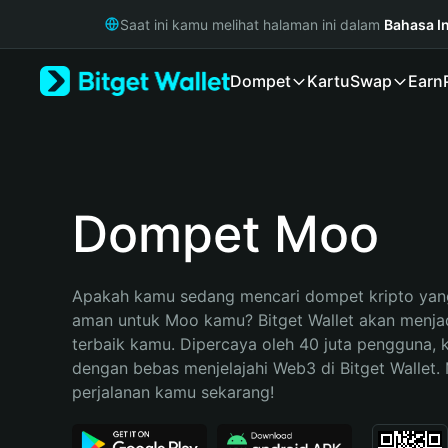
English
Saat ini kamu melihat halaman ini dalam
Bahasa I
日本語
Tiếng Việt
Dompet
Kartu
Swap
Earn
Русский
Español (Latinoamérica)
Türkçe
Italiano
Français
Deutsch
Dompet Moo
简体中文
繁體中文
Português (Portugal)
Apakah kamu sedang mencari dompet kripto yang
Bahasa Indonesia
aman untuk Moo kamu? Bitget Wallet akan menjadi
ภาษาไทย
terbaik kamu. Dipercaya oleh 40 juta pengguna, 
हिन्दी
dengan bebas menjelajahi Web3 di Bitget Wallet. M
বাংলা
perjalanan kamu sekarang!
Español
Português (Brasil)
Español (Argentina)