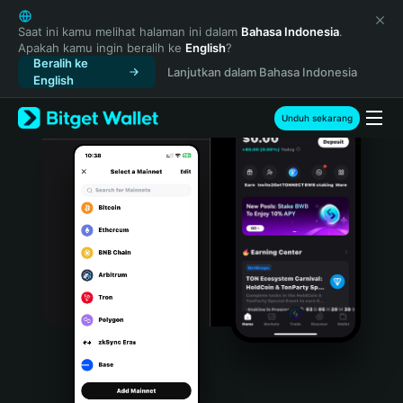
English
日本語
Saat ini kamu melihat halaman ini dalam
Bahasa Indonesia
.
Apakah kamu ingin beralih ke
English
?
Tiếng Việt
Beralih ke
Lanjutkan dalam Bahasa Indonesia
Русский
English
Español (Latinoamérica)
Türkçe
Unduh sekarang
Italiano
Français
Deutsch
简体中文
繁體中文
Português (Portugal)
Bahasa Indonesia
ภาษาไทย
हिन्दी
বাংলা
Español
Português (Brasil)
Español (Argentina)