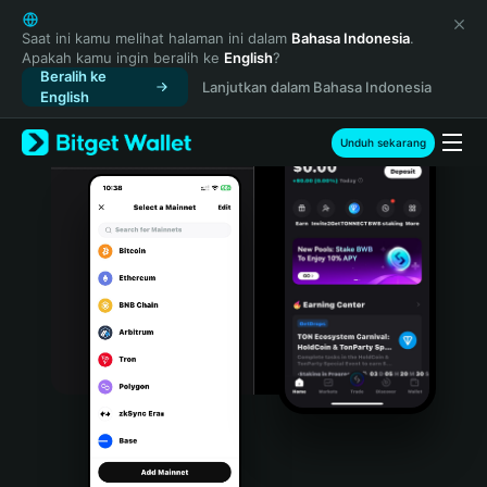
English
日本語
Saat ini kamu melihat halaman ini dalam
Bahasa Indonesia
.
Apakah kamu ingin beralih ke
English
?
Tiếng Việt
Beralih ke
Lanjutkan dalam Bahasa Indonesia
Русский
English
Español (Latinoamérica)
Türkçe
Unduh sekarang
Italiano
Français
Deutsch
简体中文
繁體中文
Português (Portugal)
Bahasa Indonesia
ภาษาไทย
हिन्दी
বাংলা
Español
Português (Brasil)
Español (Argentina)