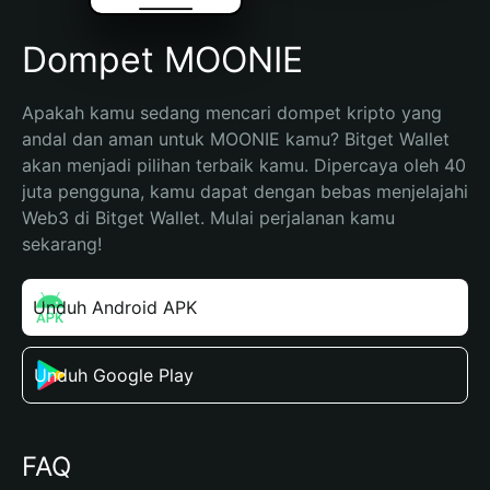
Dompet MOONIE
Apakah kamu sedang mencari dompet kripto yang 
andal dan aman untuk MOONIE kamu? Bitget Wallet 
akan menjadi pilihan terbaik kamu. Dipercaya oleh 40 
juta pengguna, kamu dapat dengan bebas menjelajahi 
Web3 di Bitget Wallet. Mulai perjalanan kamu 
sekarang!
Unduh Android APK
Unduh Google Play
FAQ