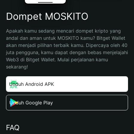
Dompet MOSKITO
Apakah kamu sedang mencari dompet kripto yang 
andal dan aman untuk MOSKITO kamu? Bitget Wallet 
akan menjadi pilihan terbaik kamu. Dipercaya oleh 40 
juta pengguna, kamu dapat dengan bebas menjelajahi 
Web3 di Bitget Wallet. Mulai perjalanan kamu 
sekarang!
Unduh Android APK
Unduh Google Play
FAQ