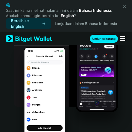
English
日本語
Saat ini kamu melihat halaman ini dalam
Bahasa Indonesia
.
Apakah kamu ingin beralih ke
English
?
Tiếng Việt
Beralih ke
Lanjutkan dalam Bahasa Indonesia
Русский
English
Español (Latinoamérica)
Türkçe
Unduh sekarang
Italiano
Français
Deutsch
简体中文
繁體中文
Português (Portugal)
Bahasa Indonesia
ภาษาไทย
हिन्दी
বাংলা
Español
Português (Brasil)
Español (Argentina)