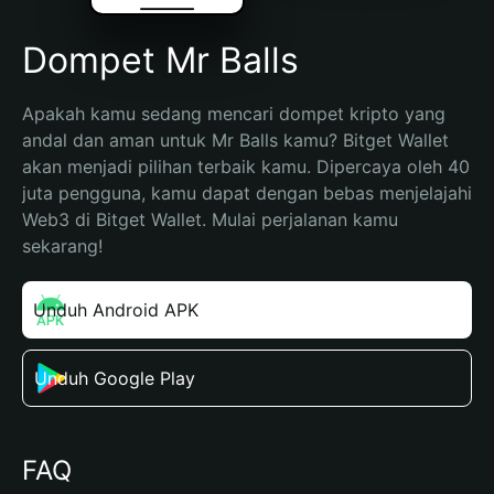
Dompet Mr Balls
Apakah kamu sedang mencari dompet kripto yang 
andal dan aman untuk Mr Balls kamu? Bitget Wallet 
akan menjadi pilihan terbaik kamu. Dipercaya oleh 40 
juta pengguna, kamu dapat dengan bebas menjelajahi 
Web3 di Bitget Wallet. Mulai perjalanan kamu 
sekarang!
Unduh Android APK
Unduh Google Play
FAQ