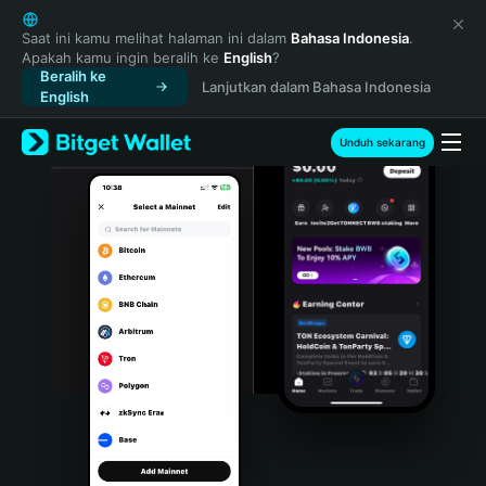
English
日本語
Saat ini kamu melihat halaman ini dalam
Bahasa Indonesia
.
Apakah kamu ingin beralih ke
English
?
Tiếng Việt
Beralih ke
Lanjutkan dalam Bahasa Indonesia
Русский
English
Español (Latinoamérica)
Türkçe
Unduh sekarang
Italiano
Français
Deutsch
简体中文
繁體中文
Português (Portugal)
Bahasa Indonesia
ภาษาไทย
हिन्दी
বাংলা
Español
Português (Brasil)
Español (Argentina)