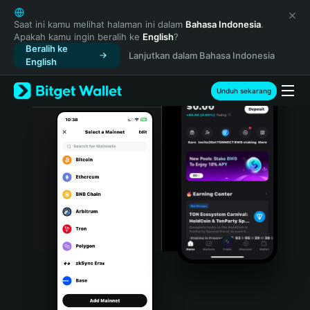
English
日本語
Saat ini kamu melihat halaman ini dalam
Bahasa Indonesia
.
Apakah kamu ingin beralih ke
English
?
Tiếng Việt
Beralih ke
Lanjutkan dalam Bahasa Indonesia
Русский
English
Español (Latinoamérica)
Türkçe
Unduh sekarang
Italiano
Français
Deutsch
简体中文
繁體中文
Português (Portugal)
Bahasa Indonesia
ภาษาไทย
हिन्दी
বাংলা
Español
Português (Brasil)
Español (Argentina)