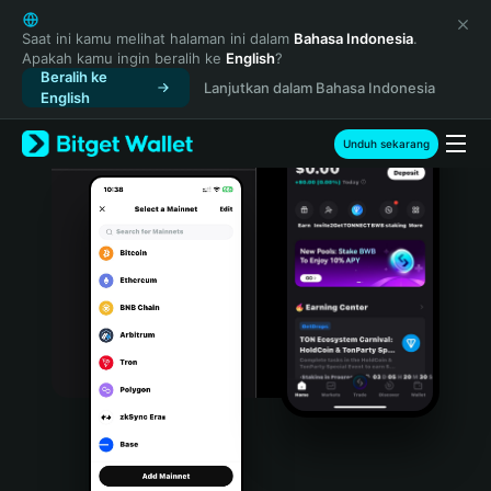
English
日本語
Saat ini kamu melihat halaman ini dalam
Bahasa Indonesia
.
Apakah kamu ingin beralih ke
English
?
Tiếng Việt
Beralih ke
Lanjutkan dalam Bahasa Indonesia
Русский
English
Español (Latinoamérica)
Türkçe
Unduh sekarang
Italiano
Français
Deutsch
简体中文
繁體中文
Português (Portugal)
Bahasa Indonesia
ภาษาไทย
हिन्दी
বাংলা
Español
Português (Brasil)
Español (Argentina)