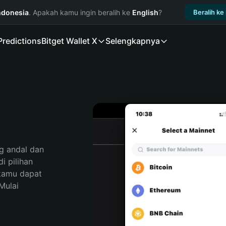
ndonesia
. Apakah kamu ingin beralih ke
English
?
Beralih ke
Predictions
Bitget Wallet X
Selengkapnya
 andal dan 
 pilihan 
kamu dapat 
ulai 