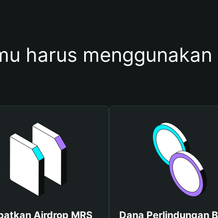
mu harus menggunakan
patkan Airdrop MRS
Dana Perlindungan B