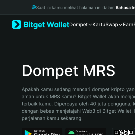
English
Saat ini kamu melihat halaman ini dalam
Bahasa I
日本語
Tiếng Việt
Dompet
Kartu
Swap
Earn
Русский
Español (Latinoamérica)
Türkçe
Italiano
Français
Deutsch
Dompet MRS
简体中文
繁體中文
Português (Portugal)
Apakah kamu sedang mencari dompet kripto yang
Bahasa Indonesia
aman untuk MRS kamu? Bitget Wallet akan menjadi
ภาษาไทย
terbaik kamu. Dipercaya oleh 40 juta pengguna, 
हिन्दी
dengan bebas menjelajahi Web3 di Bitget Wallet. M
বাংলা
perjalanan kamu sekarang!
Español
Português (Brasil)
Español (Argentina)