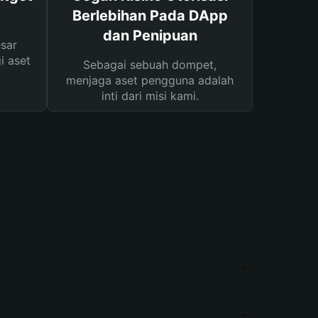
Berlebihan Pada DApp
dan Penipuan
sar
i aset
Sebagai sebuah dompet,
menjaga aset pengguna adalah
inti dari misi kami.