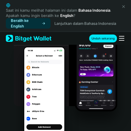
English
日本語
Saat ini kamu melihat halaman ini dalam
Bahasa Indonesia
.
Apakah kamu ingin beralih ke
English
?
Tiếng Việt
Beralih ke
Lanjutkan dalam Bahasa Indonesia
Русский
English
Español (Latinoamérica)
Türkçe
Unduh sekarang
Italiano
Français
Deutsch
简体中文
繁體中文
Português (Portugal)
Bahasa Indonesia
ภาษาไทย
हिन्दी
বাংলা
Español
Português (Brasil)
Español (Argentina)