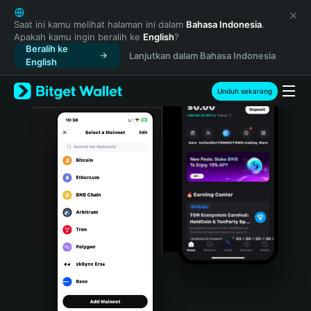
English
日本語
Saat ini kamu melihat halaman ini dalam
Bahasa Indonesia
.
Apakah kamu ingin beralih ke
English
?
Tiếng Việt
Beralih ke
Lanjutkan dalam Bahasa Indonesia
Русский
English
Español (Latinoamérica)
Türkçe
Unduh sekarang
Italiano
Français
Deutsch
简体中文
繁體中文
Português (Portugal)
Bahasa Indonesia
ภาษาไทย
हिन्दी
বাংলা
Español
Português (Brasil)
Español (Argentina)