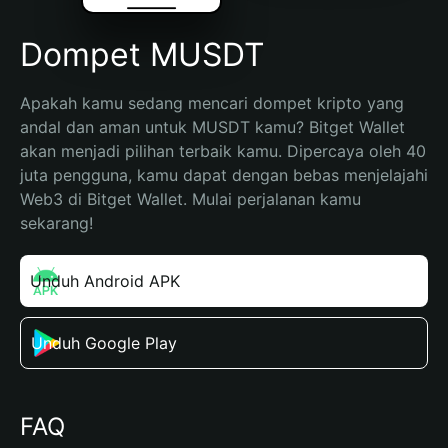
Dompet MUSDT
Apakah kamu sedang mencari dompet kripto yang 
andal dan aman untuk MUSDT kamu? Bitget Wallet 
akan menjadi pilihan terbaik kamu. Dipercaya oleh 40 
juta pengguna, kamu dapat dengan bebas menjelajahi 
Web3 di Bitget Wallet. Mulai perjalanan kamu 
sekarang!
Unduh Android APK
Unduh Google Play
FAQ