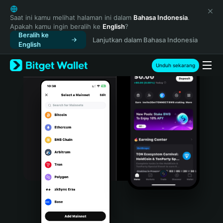
English
日本語
Saat ini kamu melihat halaman ini dalam
Bahasa Indonesia
.
Apakah kamu ingin beralih ke
English
?
Tiếng Việt
Beralih ke
Lanjutkan dalam Bahasa Indonesia
Русский
English
Español (Latinoamérica)
Türkçe
Unduh sekarang
Italiano
Français
Deutsch
简体中文
繁體中文
Português (Portugal)
Bahasa Indonesia
ภาษาไทย
हिन्दी
বাংলা
Español
Português (Brasil)
Español (Argentina)