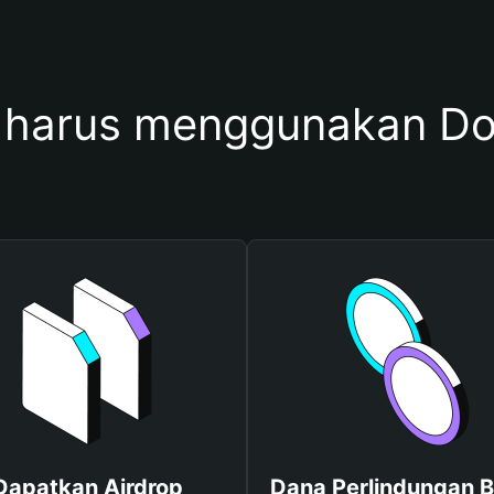
 harus menggunakan D
Dapatkan Airdrop
Dana Perlindungan B