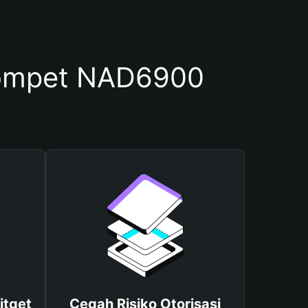
ompet NAD6900
itget
Cegah Risiko Otorisasi