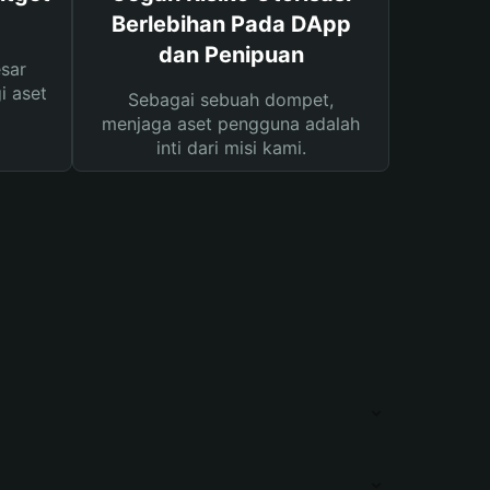
Berlebihan Pada DApp
dan Penipuan
sar
i aset
Sebagai sebuah dompet,
menjaga aset pengguna adalah
inti dari misi kami.