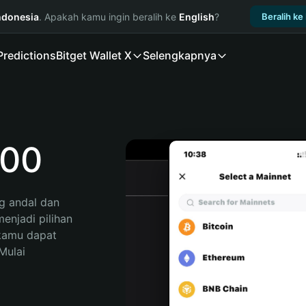
ndonesia
. Apakah kamu ingin beralih ke
English
?
Beralih ke
Predictions
Bitget Wallet X
Selengkapnya
00
 andal dan 
njadi pilihan 
kamu dapat 
ulai 