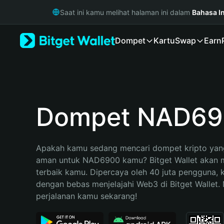
English
Saat ini kamu melihat halaman ini dalam
Bahasa I
日本語
Tiếng Việt
Dompet
Kartu
Swap
Earn
Русский
Español (Latinoamérica)
Türkçe
Italiano
Français
Deutsch
Dompet NAD69
简体中文
繁體中文
Português (Portugal)
Apakah kamu sedang mencari dompet kripto yang
Bahasa Indonesia
aman untuk NAD6900 kamu? Bitget Wallet akan me
ภาษาไทย
terbaik kamu. Dipercaya oleh 40 juta pengguna, 
हिन्दी
dengan bebas menjelajahi Web3 di Bitget Wallet. M
বাংলা
perjalanan kamu sekarang!
Español
Português (Brasil)
Español (Argentina)