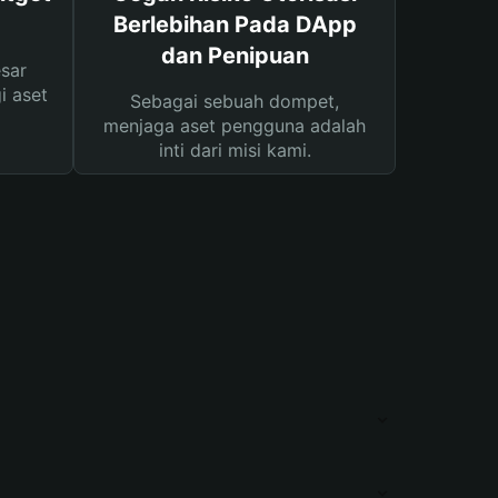
Berlebihan Pada DApp
dan Penipuan
sar
i aset
Sebagai sebuah dompet,
menjaga aset pengguna adalah
inti dari misi kami.