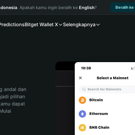
ndonesia
. Apakah kamu ingin beralih ke
English
?
Beralih ke
Predictions
Bitget Wallet X
Selengkapnya
 andal dan 
di pilihan 
kamu dapat 
ulai 