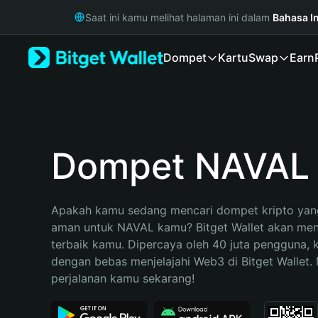
English
Saat ini kamu melihat halaman ini dalam
Bahasa I
日本語
Tiếng Việt
Dompet
Kartu
Swap
Earn
Русский
Español (Latinoamérica)
Türkçe
Italiano
Français
Deutsch
Dompet NAVAL
简体中文
繁體中文
Português (Portugal)
Apakah kamu sedang mencari dompet kripto yang
Bahasa Indonesia
aman untuk NAVAL kamu? Bitget Wallet akan menja
ภาษาไทย
terbaik kamu. Dipercaya oleh 40 juta pengguna, 
हिन्दी
dengan bebas menjelajahi Web3 di Bitget Wallet. M
বাংলা
perjalanan kamu sekarang!
Español
Português (Brasil)
Español (Argentina)