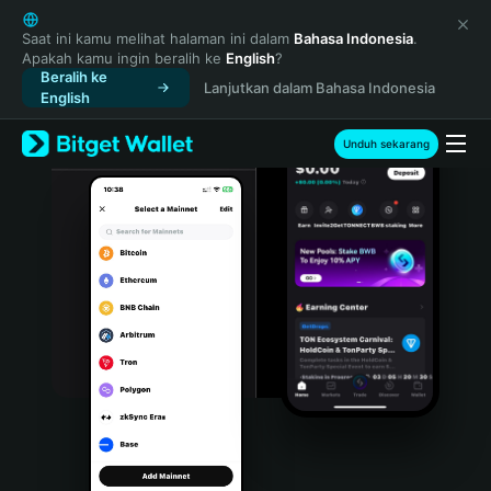
English
日本語
Saat ini kamu melihat halaman ini dalam
Bahasa Indonesia
.
Apakah kamu ingin beralih ke
English
?
Tiếng Việt
Beralih ke
Lanjutkan dalam Bahasa Indonesia
Русский
English
Español (Latinoamérica)
Türkçe
Unduh sekarang
Italiano
Français
Deutsch
简体中文
繁體中文
Português (Portugal)
Bahasa Indonesia
ภาษาไทย
हिन्दी
বাংলা
Español
Português (Brasil)
Español (Argentina)