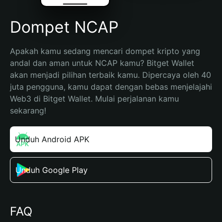
Dompet NCAP
Apakah kamu sedang mencari dompet kripto yang 
andal dan aman untuk NCAP kamu? Bitget Wallet 
akan menjadi pilihan terbaik kamu. Dipercaya oleh 40 
juta pengguna, kamu dapat dengan bebas menjelajahi 
Web3 di Bitget Wallet. Mulai perjalanan kamu 
sekarang!
Unduh Android APK
Unduh Google Play
FAQ