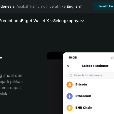
ndonesia
. Apakah kamu ingin beralih ke
English
?
Beralih ke
Predictions
Bitget Wallet X
Selengkapnya
r
 andal dan 
adi pilihan 
kamu dapat 
ulai 