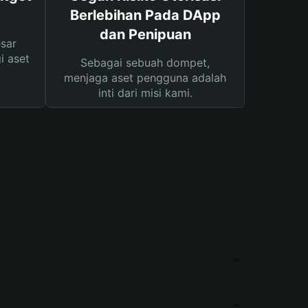
Berlebihan Pada DApp
dan Penipuan
sar
i aset
Sebagai sebuah dompet,
menjaga aset pengguna adalah
inti dari misi kami.