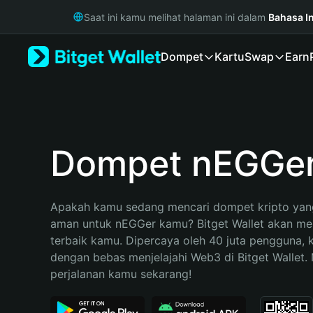
English
Saat ini kamu melihat halaman ini dalam
Bahasa I
日本語
Tiếng Việt
Dompet
Kartu
Swap
Earn
Русский
Español (Latinoamérica)
Türkçe
Italiano
Français
Deutsch
Dompet nEGGe
简体中文
繁體中文
Português (Portugal)
Apakah kamu sedang mencari dompet kripto yang
Bahasa Indonesia
aman untuk nEGGer kamu? Bitget Wallet akan menj
ภาษาไทย
terbaik kamu. Dipercaya oleh 40 juta pengguna, 
हिन्दी
dengan bebas menjelajahi Web3 di Bitget Wallet. M
বাংলা
perjalanan kamu sekarang!
Español
Português (Brasil)
Español (Argentina)