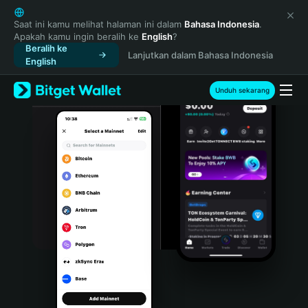
English
日本語
Saat ini kamu melihat halaman ini dalam
Bahasa Indonesia
.
Apakah kamu ingin beralih ke
English
?
Tiếng Việt
Beralih ke
Lanjutkan dalam Bahasa Indonesia
Русский
English
Español (Latinoamérica)
Türkçe
Unduh sekarang
Italiano
Français
Deutsch
简体中文
繁體中文
Português (Portugal)
Bahasa Indonesia
ภาษาไทย
हिन्दी
বাংলা
Español
Português (Brasil)
Español (Argentina)